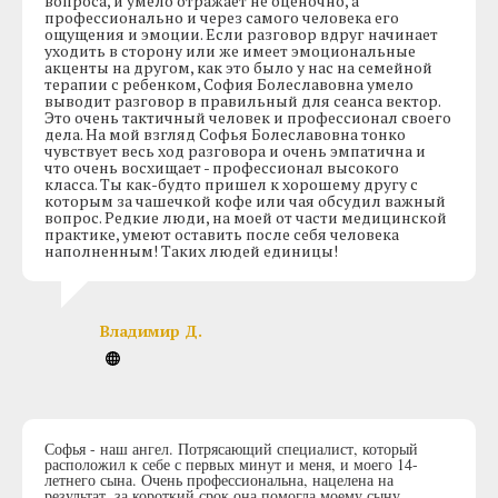
вопроса, и умело отражает не оценочно, а
профессионально и через самого человека его
ощущения и эмоции. Если разговор вдруг начинает
уходить в сторону или же имеет эмоциональные
акценты на другом, как это было у нас на семейной
терапии с ребенком, София Болеславовна умело
выводит разговор в правильный для сеанса вектор.
Это очень тактичный человек и профессионал своего
дела. На мой взгляд Софья Болеславовна тонко
чувствует весь ход разговора и очень эмпатична и
что очень восхищает - профессионал высокого
класса. Ты как-будто пришел к хорошему другу с
которым за чашечкой кофе или чая обсудил важный
вопрос. Редкие люди, на моей от части медицинской
практике, умеют оставить после себя человека
наполненным! Таких людей единицы!
Владимир Д.
Софья - наш ангел. Потрясающий специалист, который
расположил к себе с первых минут и меня, и моего 14-
летнего сына. Очень профессиональна, нацелена на
результат, за короткий срок она помогла моему сыну