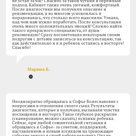
не устал за час! Спасибо за такой чуткий и бережный
подход. Кабинет также очень уютный, комфортный.
После диагностики мы получили описание и
рекомендации, я во многом успокоилась и
порадовалась, что столько всего выяснили. Узнала,
над чем нам нужно поработать. После консультации
очень много положительных эмоций! Сложно найти
такого прекрасного специалиста, от души
рекомендую! Сразу посоветовала некоторым своим
подругам с детьми записаться на консультацию, так
как действительно и я и ребенок остались в восторге!
Спасибо!
Марина Б.
Неоднократно обращалась к Софье Болеславовне с
вопросами в отношении своего сына. Результаты
диагностик, которые я получала, вызывали чувства
восхищения и восторга. Такое глубокое раскрытие
(сканирование, можно сказать) психики ребенка.
Сейчас, при любой сомнительной ситуации я
обращаюсь к Софье- за советом, поддержкой,
наставлением и новым взглядом на тревожащее
событие.анного в своей работе человека. Она не